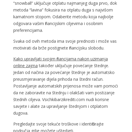
“snowball” uključuje otplatu najmanjeg duga prvo, dok
metoda “lavina” fokusira na otplatu duga s najvišom
kamatnom stopom. Odaberite metodu koja najbolje
odgovara vašim financijskim ciljevima i osobnim
preferencijama.
Svaka od ovih metoda ima svoje prednosti i može vas
motivirati da brže postignete financijsku slobodu.
Kako upravljati svojim financijama nakon uzimanja
online zajma
također uključuje povećanje štednje.
Jedan od načina za povećanje štednje je automatsko
preusmjeravanje dijela prihoda na štedni račun.
Postavljanje automatskih prijenosa može vam pomoći
da ne zaboravite na štednju i olakšati vam postizanje
štednih ciljeva. Vsichkibarzikrediti.com nudi korisne
savjete i alate za upravljanje štednjom i otplatom
dugova.
Pregledajte svoje tekuće troškove i identificirajte
područja gdje možete uštedjeti.