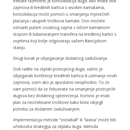
trebate razmotriti je konsolidacija duga. Ako imate više
zajmova ili kreditnih kartica s visokim kamatama,
konsolidacija može pomoći u smanjenju mjesečnih
plaćanja i ukupnih troškova kamate. Ovo možete
ostvariti putem osobnog zajma s nižom kamatnom
stopom ili balansiranjem transfera na kreditnoj kartici s
uvjetima koji bolje odgovaraju vašem financijskom
stanju.
Drugi korak je izbjegavanje dodatnog zaduživanja.
Dok radite na otplati postojećeg duga, važno je
izbjegavati korištenje kreditnih kartica ili uzimanje novih
zajmova, osim ako je apsolutno neophodno. To će
vam pomoći da se fokusirate na smanjenje postojećih
dugova bez dodatnog opterećenja. Korisno je imati
plan za neočekivane troškove kako biste izbjegli
potrebu za dodatnim zaduživanjem.
Implementacija metode “snowball” ili “lavina” može biti
učinkovita strategija za otplatu duga. Metoda