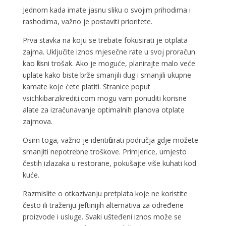
Jednom kada imate jasnu sliku o svojim prihodima i
rashodima, važno je postaviti prioritete.
Prva stavka na koju se trebate fokusirati je otplata
zajma. Uključite iznos mjesečne rate u svoj proračun
kao fiksni trošak. Ako je moguće, planirajte malo veće
uplate kako biste brže smanjili dug i smanjili ukupne
kamate koje ćete platiti. Stranice poput
vsichkibarzikrediti.com mogu vam ponuditi korisne
alate za izračunavanje optimalnih planova otplate
zajmova.
Osim toga, važno je identificirati područja gdje možete
smanjiti nepotrebne troškove. Primjerice, umjesto
čestih izlazaka u restorane, pokušajte više kuhati kod
kuće.
Razmislite o otkazivanju pretplata koje ne koristite
često ili traženju jeftinijih alternativa za određene
proizvode i usluge. Svaki ušteđeni iznos može se