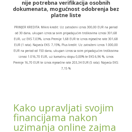
nije potrebna verifikacija osobnih
dokumenata, mogućnost odobrenja bez
platne liste
PRIMJER KREDITA: Mikro kredit: Uz zatraženi iznos 300,00 EUR na period
od 30 dana, ukupan iznos sa svim pripadajućim troškovima iznosi 301,68
EUR, uz EKS 7,03%, iznos Premije 1,68 EUR te iznos mjesečne rate 301,68
EUR (1 rata). Najveća EKS: 7,15%, Plus kredit: Uz zatraženi iznos 1.000,00
EUR na period od 150 dana, ukupan iznos sa svim pripadajućim troškovima
iznosi 1.016,70 EUR, uz kamatnu stopu 0,00% te EKS 6,96 %, iznos
Premije 16,70 EUR te iznos mjesečne rate 203,34 EUR (5 rata). Najveća EKS:
7,15 %
Kako upravljati svojim
financijama nakon
uzimanja online zajma