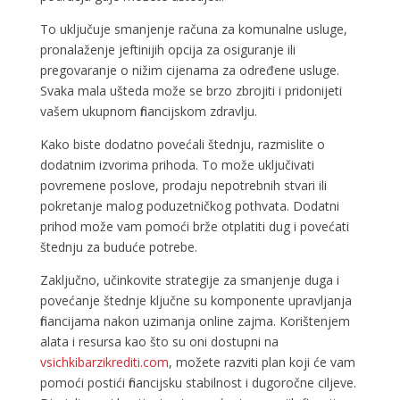
To uključuje smanjenje računa za komunalne usluge,
pronalaženje jeftinijih opcija za osiguranje ili
pregovaranje o nižim cijenama za određene usluge.
Svaka mala ušteda može se brzo zbrojiti i pridonijeti
vašem ukupnom financijskom zdravlju.
Kako biste dodatno povećali štednju, razmislite o
dodatnim izvorima prihoda. To može uključivati
povremene poslove, prodaju nepotrebnih stvari ili
pokretanje malog poduzetničkog pothvata. Dodatni
prihod može vam pomoći brže otplatiti dug i povećati
štednju za buduće potrebe.
Zaključno, učinkovite strategije za smanjenje duga i
povećanje štednje ključne su komponente upravljanja
financijama nakon uzimanja online zajma. Korištenjem
alata i resursa kao što su oni dostupni na
vsichkibarzikrediti.com
, možete razviti plan koji će vam
pomoći postići financijsku stabilnost i dugoročne ciljeve.