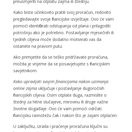
preusmjeriti na otplatu zajma ili štednju.
Kako biste učinkovito pratili svoj proračun, redovito
pregledavajte svoje financijske izvještaje. Ovo će vam
pomoći identificirati odstupanja od plana i prilagoditi
potrošnju ako je potrebno. Postavljanje mjesečnih ili
tjednih ciljeva može dodatno motivirati vas da
ostanete na pravom putu.
Ako primijetite da se teško pridržavate proračuna,
možda je vrijeme da se posavjetujete s financijskim
savjetnikom.
Kako upravljati svojim financijama nakon uzimanja
online zajma
uključuje i postavljanje dugoročnih
financijskih ciljeva. Osim otplate duga, razmislite o
štednji za hitne slučajeve, mirovinu ili druge važne
životne događaje. Ovo će vam pomoći održati
financijsku ravnotežu čak i nakon što je zajam otplaćen.
U zaključku, izrada i praćenje proračuna ključni su