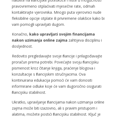
naiđete na financijske poteškoće i niste u mogućnosti
pravovremeno otplaćivati mjesečne rate, odmah
kontaktirajte vjerovnika. Mnogo puta vjerovnici nude
fleksibilne opcije otplate ili privremene olakšice kako bi
vam pomogli upravljati dugom.
Konačno,
kako upravljati svojim financijama
nakon uzimanja online zajma
zahtijeva disciplinu i
dosljednost.
Redovito pregledavajte svoje financije i prilagođavajte
proračun prema potrebi. Povećajte svoju financijsku
pismenost kroz čitanje knjiga, praćenje blogova i
konzultacije s financijskim stručnjacima. Ova
kontinuirana edukacija pomoći će vam donositi
informirane odluke koje će vam dugoročno osigurati
financijsku stabilnost.
Ukratko, upravljanje financijama nakon uzimanja online
zajma može biti izazovno, ali s pravim pristupom i
alatima, možete postići financijsku stabilnost. Ključ je