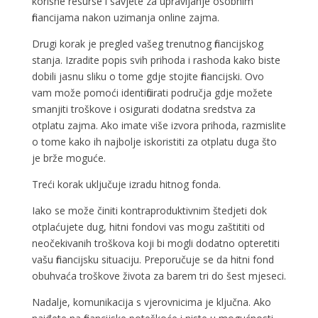
korisne resurse i savjete za upravljanje osobnim
financijama nakon uzimanja online zajma.
Drugi korak je pregled vašeg trenutnog financijskog
stanja. Izradite popis svih prihoda i rashoda kako biste
dobili jasnu sliku o tome gdje stojite financijski. Ovo
vam može pomoći identificirati područja gdje možete
smanjiti troškove i osigurati dodatna sredstva za
otplatu zajma. Ako imate više izvora prihoda, razmislite
o tome kako ih najbolje iskoristiti za otplatu duga što
je brže moguće.
Treći korak uključuje izradu hitnog fonda.
Iako se može činiti kontraproduktivnim štedjeti dok
otplaćujete dug, hitni fondovi vas mogu zaštititi od
neočekivanih troškova koji bi mogli dodatno opteretiti
vašu financijsku situaciju. Preporučuje se da hitni fond
obuhvaća troškove života za barem tri do šest mjeseci.
Nadalje, komunikacija s vjerovnicima je ključna. Ako