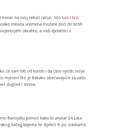
i novac na svoj tekući račun. Isto kao i
brzi
koliko minuta vremena možete doći do brzih
ovjerenjem obratite, a naši djelatnici s
će vam biti od koristi i da ćete riješiti svoje
ko mjeseci što je itekako obećavajuće za vašu
 bez dugova i stresa.
amo financijsku pomoć kako bi unutar 24 sata
vakog našeg klijenta ne dijeleći ih po stavkama.