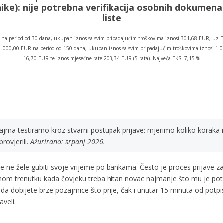
ike):
nije potrebna verifikacija osobnih dokumen
liste
na period od 30 dana, ukupan iznos sa svim pripadajućim troškovima iznosi 301,68 EUR, uz E
os 1.000,00 EUR na period od 150 dana, ukupan iznos sa svim pripadajućim troškovima iznosi 1
16,70 EUR te iznos mjesečne rate 203,34 EUR (5 rata). Najveća EKS: 7,15 %
zajma testiramo kroz stvarni postupak prijave: mjerimo koliko koraka 
rovjerili.
Ažurirano: srpanj 2026.
e ne žele gubiti svoje vrijeme po bankama. Često je proces prijave z
 onom trenutku kada čovjeku treba hitan novac najmanje što mu je po
da dobijete brze pozajmice što prije, čak i unutar 15 minuta od potp
veli.