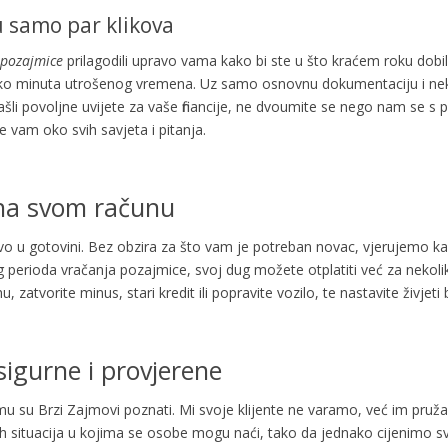
u samo par klikova
 pozajmice
prilagodili upravo vama kako bi ste u što kraćem roku dobil
iko minuta utrošenog vremena. Uz samo osnovnu dokumentaciju i ne
ašli povoljne uvijete za vaše financije, ne dvoumite se nego nam se s p
 vam oko svih savjeta i pitanja.
 na svom računu
vo u gotovini. Bez obzira za što vam je potreban novac, vjerujemo kako 
perioda vračanja pozajmice, svoj dug možete otplatiti već za nekoli
, zatvorite minus, stari kredit ili popravite vozilo, te nastavite živjeti
sigurne i provjerene
emu su Brzi Zajmovi poznati. Mi svoje klijente ne varamo, već im pruž
itih situacija u kojima se osobe mogu naći, tako da jednako cijenimo s