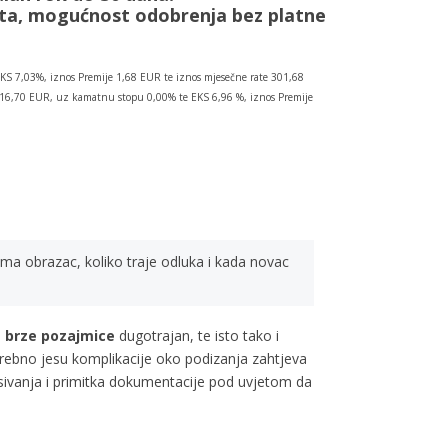
ata, mogućnost odobrenja bez platne
KS 7,03%, iznos Premije 1,68 EUR te iznos mjesečne rate 301,68
.016,70 EUR, uz kamatnu stopu 0,00% te EKS 6,96 %, iznos Premije
ima obrazac, koliko traje odluka i kada novac
a
brze pozajmice
dugotrajan, te isto tako i
trebno jesu komplikacije oko podizanja zahtjeva
isivanja i primitka dokumentacije pod uvjetom da