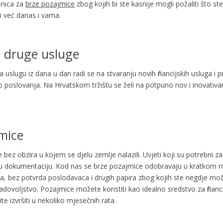
enica za
brze pozajmice
zbog kojih bi ste kasnije mogli požaliti što s
i već danas i vama.
i druge usluge
ja uslugu iz dana u dan radi se na stvaranju novih financijskih usluga i 
poslovanja. Na Hrvatskom tržištu se želi na potpuno nov i inovativan n
mice
bez obzira u kojem se djelu zemlje nalazili. Uvjeti koji su potrebni z
dokumentaciju. Kod nas se brze pozajmice odobravaju u kratkom rok
ka, bez potvrda poslodavaca i drugih papira zbog kojih ste negdje mo
dovoljstvo. Pozajmice možete koristiti kao idealno sredstvo za financ
lite izvršiti u nekoliko mjesečnih rata.