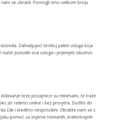
te nam se obratili. Pomogli smo velikom broju
proizvoda. Zahvaljujući širokoj paleti usluga koja
ačin ponuditi ova usluga i prijenijeti iskustvo
a dobivanje brze pozajmice su minimalni, te traže
u jer radimo online i bez provjera. Dođite do
žda čak i kreditno nesposobni. Obratite nam se s
ijsku pomoć za vrijeme trenutnih, kratkotrajnih