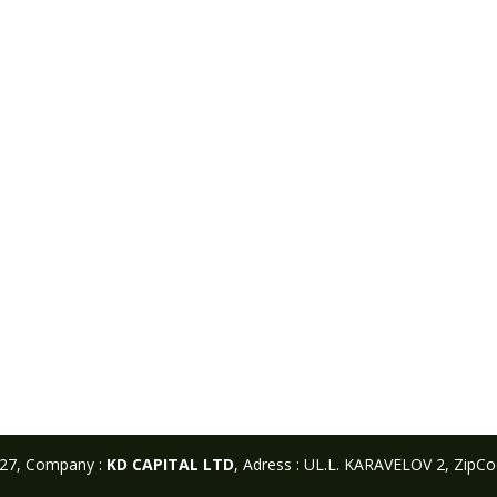
327, Company :
KD CAPITAL LTD
, Adress : UL.L. KARAVELOV 2, ZipCode