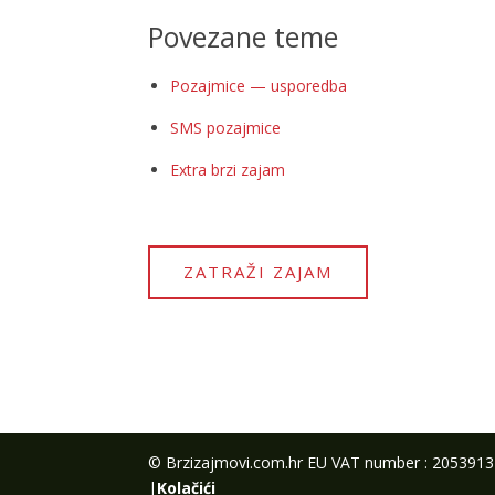
Povezane teme
Pozajmice — usporedba
SMS pozajmice
Extra brzi zajam
ZATRAŽI ZAJAM
© Brzizajmovi.com.hr EU VAT number : 205391
|
Kolačići