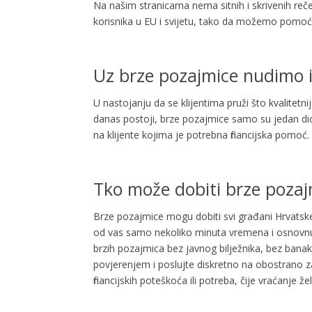
Na našim stranicama nema sitnih i skrivenih reč
korisnika u EU i svijetu, tako da možemo pomoć
Uz brze pozajmice nudimo 
U nastojanju da se klijentima pruži što kvalitetni
danas postoji, brze pozajmice samo su jedan dio 
na klijente kojima je potrebna financijska pomoć.
Tko može dobiti brze pozaj
Brze pozajmice mogu dobiti svi građani Hrvatske 
od vas samo nekoliko minuta vremena i osnovnu 
brzih pozajmica bez javnog bilježnika, bez bana
povjerenjem i poslujte diskretno na obostrano za
financijskih poteškoća ili potreba, čije vraćanje že