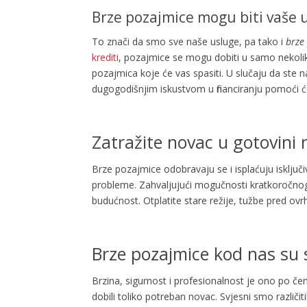
Brze pozajmice mogu biti vaše 
To znači da smo sve naše usluge, pa tako i
brze
krediti
, pozajmice se mogu dobiti u samo nekol
pozajmica koje će vas spasiti. U slučaju da ste n
dugogodišnjim iskustvom u financiranju pomoći će
Zatražite novac u gotovini
Brze pozajmice odobravaju se i isplaćuju isključi
probleme. Zahvaljujući mogučnosti kratkoročnog 
budućnost. Otplatite stare režije, tužbe pred ovrhu
Brze pozajmice kod nas su 
Brzina, sigurnost i profesionalnost je ono po č
dobili toliko potreban novac. Svjesni smo različ