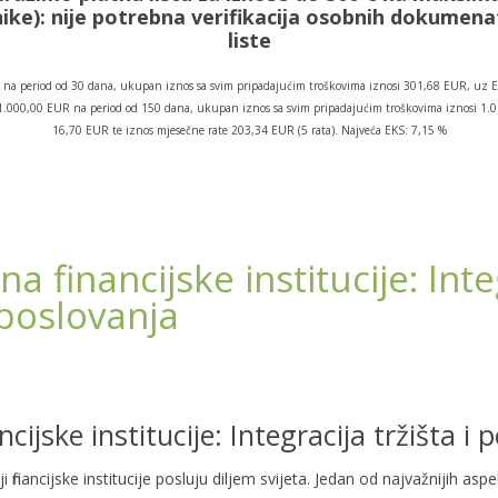
ike):
nije potrebna verifikacija osobnih dokumen
liste
na period od 30 dana, ukupan iznos sa svim pripadajućim troškovima iznosi 301,68 EUR, uz E
os 1.000,00 EUR na period od 150 dana, ukupan iznos sa svim pripadajućim troškovima iznosi 1
16,70 EUR te iznos mjesečne rate 203,34 EUR (5 rata). Najveća EKS: 7,15 %
na financijske institucije: Inte
 poslovanja
ancijske institucije: Integracija tržišta 
 financijske institucije posluju diljem svijeta. Jedan od najvažnijih asp