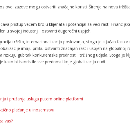
kroz ove izazove mogu ostvariti značajne koristi. Širenje na nova tržiš
va pristup većem broju klijenata i potencijal za veći rast. Financijsk
eri u svojoj industriji i ostvariti dugoročni uspjeh.
ntegracija tržišta, internacionalizacija poslovanja, stoga je ključan fak
lobalizacije imaju priliku ostvariti značajan rast i uspjeh na globalnoj 
rizikuju gubitak konkurentske prednosti i tržišnog udjela. Stoga je klju
 kako bi iskoristile sve prednosti koje globalizacija nudi.
nja i pružanja usluga putem online platformi
aktično plaćanje u inozemstvu
 za vas?