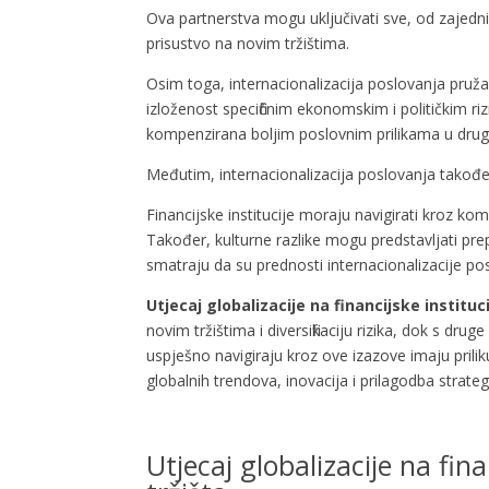
Ova partnerstva mogu uključivati sve, od zajedni
prisustvo na novim tržištima.
Osim toga, internacionalizacija poslovanja pruža fin
izloženost specifičnim ekonomskim i političkim ri
kompenzirana boljim poslovnim prilikama u drugoj, 
Međutim, internacionalizacija poslovanja takođe
Financijske institucije moraju navigirati kroz ko
Također, kulturne razlike mogu predstavljati pre
smatraju da su prednosti internacionalizacije posl
Utjecaj globalizacije na financijske instituc
novim tržištima i diversifikaciju rizika, dok s dru
uspješno navigiraju kroz ove izazove imaju prili
globalnih trendova, inovacija i prilagodba strategi
Utjecaj globalizacije na fina