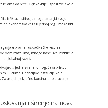
itucijama da brže i učinkovitije uspostave svoje
ičita tržišta, institucije mogu smanjiti svoju
imjer, ekonomska kriza u jednoj regiji može biti
ulaganja u pravne i usklađivačke resurse.
oč ovim izazovima, mnoge financijske institucije
 na globalnoj razini.
e dvojak: s jedne strane, omogućava pristup
lnim uvjetima. Financijske institucije koje
u. Za uspjeh je ključno kontinuirano praćenje
 poslovanja i širenje na nova