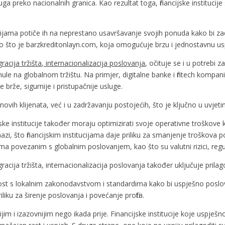
uga preko nacionalnih granica. Kao rezultat toga, financijske instituci
ijama potiče ih na neprestano usavršavanje svojih ponuda kako bi zado
 što je barzkreditonlayn.com, koja omogućuje brzu i jednostavnu uspor
egracija tržišta, internacionalizacija poslovanja
, očituje se i u potrebi 
knule na globalnom tržištu. Na primjer, digitalne banke i fintech kompa
 brže, sigurnije i pristupačnije usluge.
vih klijenata, već i u zadržavanju postojećih, što je ključno u uvje
ske institucije također moraju optimizirati svoje operativne troškove 
nazi, što financijskim institucijama daje priliku za smanjenje troškov
cima povezanim s globalnim poslovanjem, kao što su valutni rizici, regul
ntegracija tržišta, internacionalizacija poslovanja također uključuje pril
enost s lokalnim zakonodavstvom i standardima kako bi uspješno poslo
liku za širenje poslovanja i povećanje profita.
jim i izazovnijim nego ikada prije. Financijske institucije koje uspješn