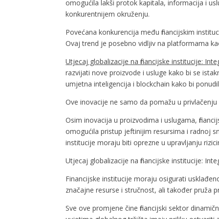
omogućila lakši protok kapitala, informacija i usl
konkurentnijem okruženju.
Povećana konkurencija među financijskim instituc
Ovaj trend je posebno vidljiv na platformama kao
Utjecaj globalizacije na financijske institucije: Int
razvijati nove proizvode i usluge kako bi se ista
umjetna inteligencija i blockchain kako bi ponudile
Ove inovacije ne samo da pomažu u privlačenju no
Osim inovacija u proizvodima i uslugama, financij
omogućila pristup jeftinijim resursima i radnoj s
institucije moraju biti oprezne u upravljanju rizi
Utjecaj globalizacije na financijske institucije: I
Financijske institucije moraju osigurati usklađ
značajne resurse i stručnost, ali također pruža pri
Sve ove promjene čine financijski sektor dinamični