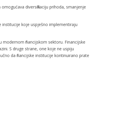
ta omogućava diversifikaciju prihoda, smanjenje
e institucije koje uspješno implementiraju
tor u modernom financijskom sektoru. Financijske
razini. S druge strane, one koje ne uspiju
čno da financijske institucije kontinuirano prate