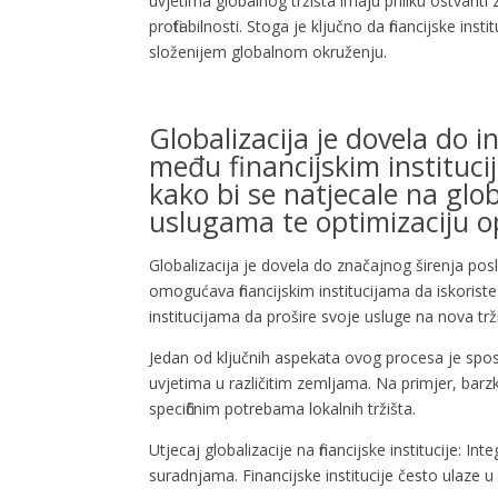
uvjetima globalnog tržišta imaju priliku ostvariti
profitabilnosti. Stoga je ključno da financijske i
složenijem globalnom okruženju.
Globalizacija je dovela do i
među financijskim institucij
kako bi se natjecale na glob
uslugama te optimizaciju o
Globalizacija je dovela do značajnog širenja posl
omogućava financijskim institucijama da iskoriste
institucijama da prošire svoje usluge na nova trž
Jedan od ključnih aspekata ovog procesa je sposo
uvjetima u različitim zemljama. Na primjer, barz
specifičnim potrebama lokalnih tržišta.
Utjecaj globalizacije na financijske institucije: I
suradnjama. Financijske institucije često ulaze u 