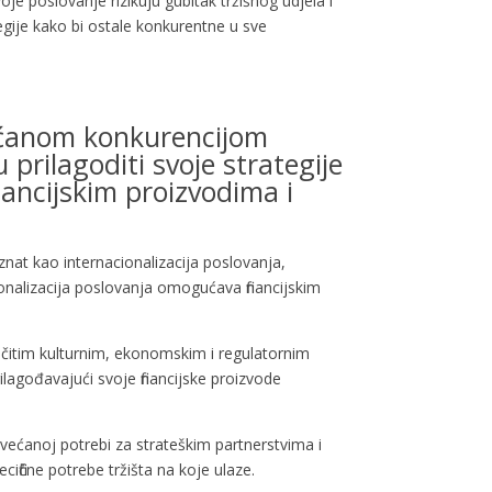
voje poslovanje rizikuju gubitak tržišnog udjela i
ategije kako bi ostale konkurentne u sve
ovećanom konkurencijom
 prilagoditi svoje strategije
inancijskim proizvodima i
oznat kao internacionalizacija poslovanja,
cionalizacija poslovanja omogućava financijskim
ličitim kulturnim, ekonomskim i regulatornim
ilagođavajući svoje financijske proizvode
 povećanoj potrebi za strateškim partnerstvima i
cifične potrebe tržišta na koje ulaze.