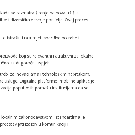
ti kada se razmatra širenje na nova tržišta.
ke i diversificirale svoje portfelje. Ovaj proces
 istražiti i razumjeti specifične potrebe i
proizvode koji su relevantni i atraktivni za lokalne
ljučno za dugoročni uspjeh.
otrebi za inovacijama i tehnološkim napretkom.
ne usluge. Digitalne platforme, mobilne aplikacije
 Inovacije poput ovih pomažu institucijama da se
t s lokalnim zakonodavstvom i standardima je
redstavljati izazov u komunikaciji i