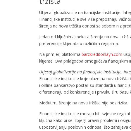
tržišta
Utjecaj globalizacije na financijske institucije: I
Financijske institucije sve više prepoznaju važnost
širenja na nova tržišta donosi sa sobom niz predno
Jedan od ključnih aspekata širenja na nova tržišta 
preferencije klijenata u različitim regijama.
Na primjer, platforma
barzkreditonlayn.com
uspj
klijente. Ova prilagodba omogućava financijskim i
Utjecaj globalizacije na financijske institucije: Int
Financijske institucije koje ulaze na nova tržišt
i online bankarstvo postali su standardi u financi
diferenciraju od konkurencije i privuku širu bazu 
Međutim, širenje na nova tržišta nije bez rizika.
Financijske institucije moraju biti svjesne regu
ključna kako bi se izbjegli pravni problemi i osi
uspostavljanju poslovnih odnosa, što zahtijeva 