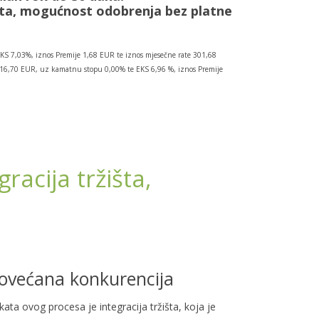
ata, mogućnost odobrenja bez platne
KS 7,03%, iznos Premije 1,68 EUR te iznos mjesečne rate 301,68
.016,70 EUR, uz kamatnu stopu 0,00% te EKS 6,96 %, iznos Premije
gracija tržišta,
i povećana konkurencija
ekata ovog procesa je integracija tržišta, koja je