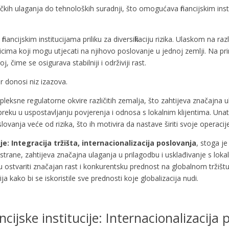
čkih ulaganja do tehnoloških suradnji, što omogućava financijskim inst
ancijskim institucijama priliku za diversifikaciju rizika. Ulaskom na razl
zicima koji mogu utjecati na njihovo poslovanje u jednoj zemlji. Na pr
čime se osigurava stabilniji i održiviji rast.
r donosi niz izazova.
mpleksne regulatorne okvire različitih zemalja, što zahtijeva značajna 
preku u uspostavljanju povjerenja i odnosa s lokalnim klijentima. Unat
ovanja veće od rizika, što ih motivira da nastave širiti svoje operacije
ije: Integracija tržišta, internacionalizacija poslovanja
, stoga j
ge strane, zahtijeva značajna ulaganja u prilagodbu i usklađivanje s loka
ku ostvariti značajan rast i konkurentsku prednost na globalnom tržišt
ja kako bi se iskoristile sve prednosti koje globalizacija nudi.
ncijske institucije: Internacionalizacija