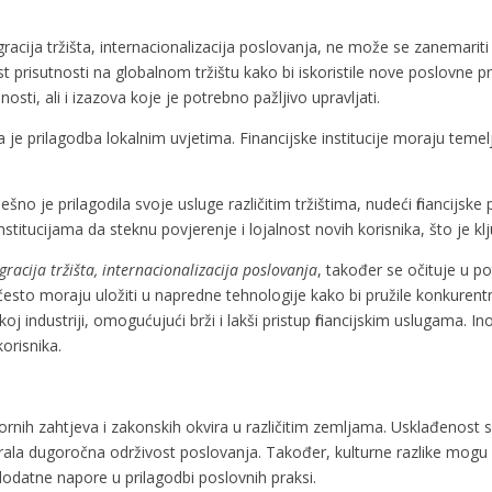
ntegracija tržišta, internacionalizacija poslovanja, ne može se zanemari
 prisutnosti na globalnom tržištu kako bi iskoristile nove poslovne prili
sti, ali i izazova koje je potrebno pažljivo upravljati.
je prilagodba lokalnim uvjetima. Financijske institucije moraju temeljito
ešno je prilagodila svoje usluge različitim tržištima, nudeći financijske 
nstitucijama da steknu povjerenje i lojalnost novih korisnika, što je k
egracija tržišta, internacionalizacija poslovanja
, također se očituje u p
a često moraju uložiti u napredne tehnologije kako bi pružile konkurent
jskoj industriji, omogućujući brži i lakši pristup financijskim uslugama.
korisnika.
latornih zahtjeva i zakonskih okvira u različitim zemljama. Usklađenos
gurala dugoročna održivost poslovanja. Također, kulturne razlike mogu p
dodatne napore u prilagodbi poslovnih praksi.