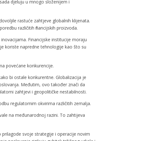
je sada djeluju u mnogo složenijem i
voljile rastuće zahtjeve globalnih klijenata.
edbu različitih financijskih proizvoda.
za inovacijama. Financijske institucije moraju
nije koriste napredne tehnologije kao što su
tima povećane konkurencije.
kako bi ostale konkurentne. Globalizacija je
a poslovanja. Međutim, ovo također znači da
atorni zahtjevi i geopolitičke nestabilnosti.
agodbu regulatornim okvirima različitih zemalja.
vale na međunarodnoj razini. To zahtijeva
o prilagode svoje strategije i operacije novim