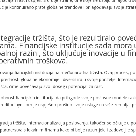
 značajan rast i uspjeh. S druge strane, one koje ne uspiju prilagoditi s
nstitucije kontinuirano prate globalne trendove i prilagođavaju svoje str
ntegracije tržišta, što je rezultiralo p
ama. Financijske institucije sada moraju
alnoj razini, što uključuje inovacije u f
perativnih troškova.
ovanja financijskih institucija na međunarodna tržišta. Ovaj proces, p
 prednosti globalne ekonomije i diversificiraju svoje portfelje. Interna
išta, čime povećavaju svoj doseg i potencijal za rast.
bnost financijskih institucija da prilagode svoje poslovne modele raz
kreditonlayn.com je uspješno proširio svoje usluge na više zemalja, pr
ntegracija tržišta, internacionalizacija poslovanja, također se očituje u
partnerstva s lokalnim firmama kako bi bolje razumjele i zadovoljile spe