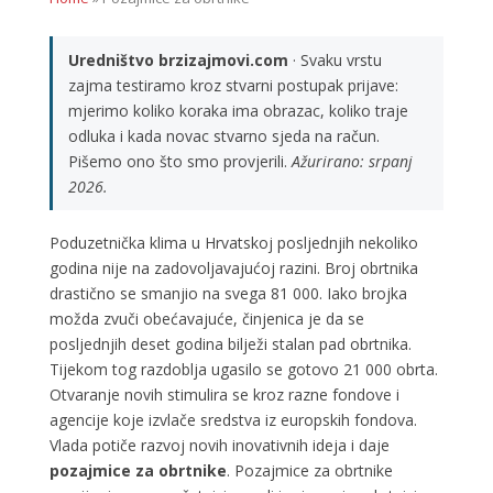
Uredništvo brzizajmovi.com
· Svaku vrstu
zajma testiramo kroz stvarni postupak prijave:
mjerimo koliko koraka ima obrazac, koliko traje
odluka i kada novac stvarno sjeda na račun.
Pišemo ono što smo provjerili.
Ažurirano: srpanj
2026.
Poduzetnička klima u Hrvatskoj posljednjih nekoliko
godina nije na zadovoljavajućoj razini. Broj obrtnika
drastično se smanjio na svega 81 000. Iako brojka
možda zvuči obećavajuće, činjenica je da se
posljednjih deset godina bilježi stalan pad obrtnika.
Tijekom tog razdoblja ugasilo se gotovo 21 000 obrta.
Otvaranje novih stimulira se kroz razne fondove i
agencije koje izvlače sredstva iz europskih fondova.
Vlada potiče razvoj novih inovativnih ideja i daje
pozajmice za obrtnike
. Pozajmice za obrtnike