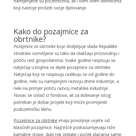
namijenjene su početnicima, ali i svim onim obrtnicima
koji nastoje proširiti svoje djelovanje.
Kako do pozajmice za
obrtnike?
Pozajmice za obrtnike
koje dodjeljuje vlada Republike
Hrvatske osmišljene su tako da olakšaju proizvodnju i
potiču rast gospodarstva. Svake godine raspisuju se
natječaji u kojima se dijele pozajmice za obrtnike.
Natječaji koji se raspisuju razlikuju se od godine do
godine, neki su namijenjeni razvoju drvne industrije, a
neki na primjer potiču razvoj metalske industrije.
Novac se izvlači iz fondova, ali za dobivanje istog
potreban je dobar projekt koji može promijeniti
poduzetničku klimu.
Pozajmice za obrtnike
imaju povoljnije uvjete od
klasičnih pozajmice. Najčešće podrazumijevaju niže
kamatne stope, dulji rok otplate i poček plaćanja same