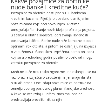
Kakve pozajmice za obrtnike
nude banke i kreditne kuće?
Pozajmice za obrtnike dostupne su i u bankama i
kreditnim kućama. Riječ je o posebno osmišljenim
pozajmicama koje pod povoljnijim uvjetima
omogućuju financiranje novih ideja, proširenja pogona,
ulaganja u obrtna sredstva, održavanje likvidnosti
poslovanja i slično. Banke nude niže kamatne stope i
optimalni rok otplate, a pritom se oslanjaju na izvješća
o zaduženosti i financijskim izvješćima. Samo oni obrti
koji su u prethodnoj godini pozitivno poslovali mogu
zatražiti pozajmice za obrtnike.
Kreditne kuće nisu toliko rigorozne i ne oslanjaju se na
raznorazna izvješća o zaduženjima jer znaju da ista
nisu ažurirana. One izdaju pozajmice za obrtnike na
temelju dobrog poslovnog plana i financijske urednosti.
A kako se iste izdaju u nižim iznosima, one ne
predstavljaju prevelik rizik za njih.