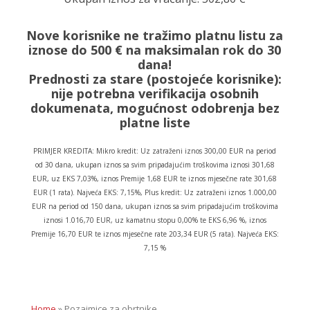
Nove korisnike ne tražimo platnu listu za
iznose do 500 € na maksimalan rok do 30
dana!
Prednosti za stare (postojeće korisnike):
nije potrebna verifikacija osobnih
dokumenata, mogućnost odobrenja bez
platne liste
PRIMJER KREDITA: Mikro kredit: Uz zatraženi iznos 300,00 EUR na period
od 30 dana, ukupan iznos sa svim pripadajućim troškovima iznosi 301,68
EUR, uz EKS 7,03%, iznos Premije 1,68 EUR te iznos mjesečne rate 301,68
EUR (1 rata). Najveća EKS: 7,15%, Plus kredit: Uz zatraženi iznos 1.000,00
EUR na period od 150 dana, ukupan iznos sa svim pripadajućim troškovima
iznosi 1.016,70 EUR, uz kamatnu stopu 0,00% te EKS 6,96 %, iznos
Premije 16,70 EUR te iznos mjesečne rate 203,34 EUR (5 rata). Najveća EKS:
7,15 %
Home
»
Pozajmice za obrtnike