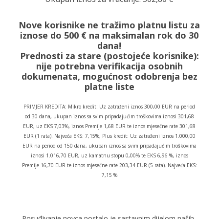
Nove korisnike ne tražimo platnu listu za
iznose do 500 € na maksimalan rok do 30
dana!
Prednosti za stare (postojeće korisnike):
nije potrebna verifikacija osobnih
dokumenata, mogućnost odobrenja bez
platne liste
PRIMJER KREDITA: Mikro kredit: Uz zatraženi iznos 300,00 EUR na period
od 30 dana, ukupan iznos sa svim pripadajućim troškovima iznosi 301,68
EUR, uz EKS 7,03%, iznos Premije 1,68 EUR te iznos mjesečne rate 301,68
EUR (1 rata). Najveća EKS: 7,15%, Plus kredit: Uz zatraženi iznos 1.000,00
EUR na period od 150 dana, ukupan iznos sa svim pripadajućim troškovima
iznosi 1.016,70 EUR, uz kamatnu stopu 0,00% te EKS 6,96 %, iznos
Premije 16,70 EUR te iznos mjesečne rate 203,34 EUR (5 rata). Najveća EKS:
7,15 %
Posuđivanje novca postalo je sastavnim dijelom naših