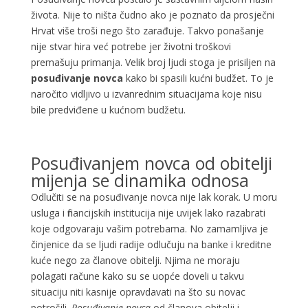
života. Nije to ništa čudno ako je poznato da prosječni
Hrvat više troši nego što zarađuje. Takvo ponašanje
nije stvar hira već potrebe jer životni troškovi
premašuju primanja. Velik broj ljudi stoga je prisiljen na
posuđivanje novca
kako bi spasili kućni budžet. To je
naročito vidljivo u izvanrednim situacijama koje nisu
bile predviđene u kućnom budžetu.
Posuđivanjem novca od obitelji
mijenja se dinamika odnosa
Odlučiti se na posuđivanje novca nije lak korak. U moru
usluga i financijskih institucija nije uvijek lako razabrati
koje odgovaraju vašim potrebama. No zamamljiva je
činjenice da se ljudi radije odlučuju na banke i kreditne
kuće nego za članove obitelji. Njima ne moraju
polagati račune kako su se uopće doveli u takvu
situaciju niti kasnije opravdavati na što su novac
potrošili.
Posuđivanje novca
od članova obitelji i