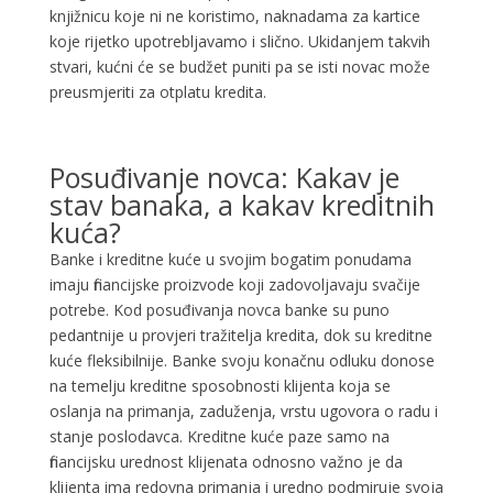
knjižnicu koje ni ne koristimo, naknadama za kartice
koje rijetko upotrebljavamo i slično. Ukidanjem takvih
stvari, kućni će se budžet puniti pa se isti novac može
preusmjeriti za otplatu kredita.
Posuđivanje novca: Kakav je
stav banaka, a kakav kreditnih
kuća?
Banke i kreditne kuće u svojim bogatim ponudama
imaju financijske proizvode koji zadovoljavaju svačije
potrebe. Kod posuđivanja novca banke su puno
pedantnije u provjeri tražitelja kredita, dok su kreditne
kuće fleksibilnije. Banke svoju konačnu odluku donose
na temelju kreditne sposobnosti klijenta koja se
oslanja na primanja, zaduženja, vrstu ugovora o radu i
stanje poslodavca. Kreditne kuće paze samo na
financijsku urednost klijenata odnosno važno je da
klijenta ima redovna primanja i uredno podmiruje svoja