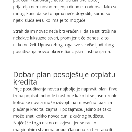
prijatelja neminovno mijenja dinamiku odnosa. Iako se
mnogi kunu da se to njima neće dogoditi, samo su
rijetki slučajevi u kojima je to moguće.
Strah da im novac neće biti vraćen ili da se isti troši na
nekakve luksuzne stvari, promijenit će odnos, a to
nitko ne želi. Upravo zbog toga sve se više ljudi zbog
posuđivanja novca okreće financijskim institucijama.
Dobar plan pospješuje otplatu
kredita
Prije posuđivanja novca najbolje je napraviti plan. Prvo
treba popisati prihode i rashode kako bi se jasno znalo
koliko se novca može izdvojiti na mjesečnoj bazi za
plaćanje kredita, zajma ili pozajmice. Jedino se tako
može znati koliko novca curi iz kućnog budžeta.
Najčešće toga nismo ni svjesni jer se radi o
marginalnim stvarima poput članarina za teretanu ili