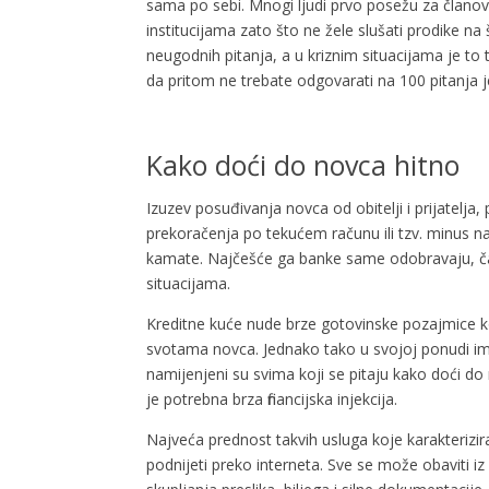
sama po sebi. Mnogi ljudi prvo posežu za članovima 
institucijama zato što ne žele slušati prodike n
neugodnih pitanja, a u kriznim situacijama je to 
da pritom ne trebate odgovarati na 100 pitanja
Kako doći do novca hitno
Izuzev posuđivanja novca od obitelji i prijatelja
prekoračenja po tekućem računu ili tzv. minus na
kamate. Najčešće ga banke same odobravaju, čak
situacijama.
Kreditne kuće nude brze gotovinske pozajmice ko
svotama novca. Jednako tako u svojoj ponudi ima
namijenjeni su svima koji se pitaju kako doći do 
je potrebna brza financijska injekcija.
Najveća prednost takvih usluga koje karakterizir
podnijeti preko interneta. Sve se može obaviti i