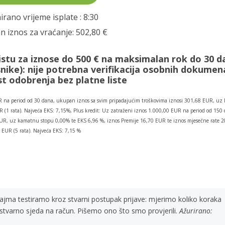
irano vrijeme isplate
: 8:30
 iznos za vraćanje:
502,80 €
istu za iznose do 500 € na maksimalan rok do 30 d
nike):
nije potrebna verifikacija osobnih dokumen
 odobrenja bez platne liste
 na period od 30 dana, ukupan iznos sa svim pripadajućim troškovima iznosi 301,68 EUR, uz
 (1 rata). Najveća EKS: 7,15%, Plus kredit: Uz zatraženi iznos 1.000,00 EUR na period od 150 
EUR, uz kamatnu stopu 0,00% te EKS 6,96 %, iznos Premije 16,70 EUR te iznos mjesečne rate 2
EUR (5 rata). Najveća EKS: 7,15 %
zajma testiramo kroz stvarni postupak prijave: mjerimo koliko koraka
 stvarno sjeda na račun. Pišemo ono što smo provjerili.
Ažurirano: