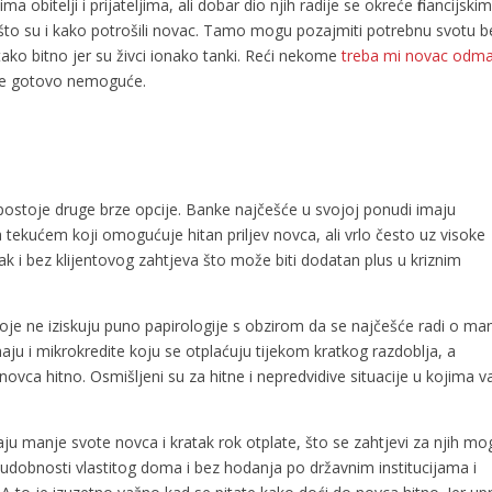
obitelji i prijateljima, ali dobar dio njih radije se okreće financijski
a što su i kako potrošili novac. Tamo mogu pozajmiti potrebnu svotu b
tako bitno jer su živci ionako tanki. Reći nekome
treba mi novac odm
 je gotovo nemoguće.
, postoje druge brze opcije. Banke najčešće u svojoj ponudi imaju
 tekućem koji omogućuje hitan priljev novca, ali vrlo često uz visoke
 i bez klijentovog zahtjeva što može biti dodatan plus u kriznim
je ne iziskuju puno papirologije s obzirom da se najčešće radi o ma
ju i mikrokredite koju se otplaćuju tijekom kratkog razdoblja, a
novca hitno. Osmišljeni su za hitne i nepredvidive situacije u kojima 
aju manje svote novca i kratak rok otplate, što se zahtjevi za njih mo
z udobnosti vlastitog doma i bez hodanja po državnim institucijama i