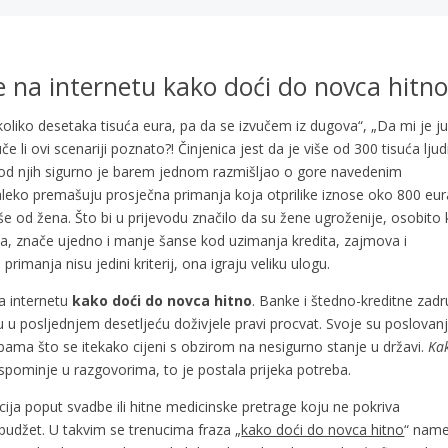
uje na internetu kako doći do novca hitn
liko desetaka tisuća eura, pa da se izvučem iz dugova“, „Da mi je j
e li ovi scenariji poznato?! Činjenica jest da je više od 300 tisuća ljud
o od njih sigurno je barem jednom razmišljao o gore navedenim
 daleko premašuju prosječna primanja koja otprilike iznose oko 800 eur
e od žena. Što bi u prijevodu značilo da su žene ugroženije, osobito
ja, znače ujedno i manje šanse kod uzimanja kredita, zajmova i
rimanja nisu jedini kriterij, ona igraju veliku ulogu.
na internetu
kako doći do novca hitno
. Banke i štedno-kreditne zad
su u posljednjem desetljeću doživjele pravi procvat. Svoje su poslovan
ebama što se itekako cijeni s obzirom na nesigurno stanje u državi.
Ka
 spominje u razgovorima, to je postala prijeka potreba.
acija poput svadbe ili hitne medicinske pretrage koju ne pokriva
budžet. U takvim se trenucima fraza „
kako doći do novca hitno
“ nam