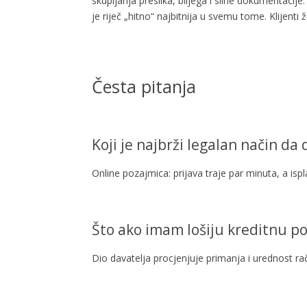
skupljanja preslika, biljega i silne dokumentacij
je riječ „hitno“ najbitnija u svemu tome. Klijenti 
Česta pitanja
Koji je najbrži legalan način d
Online pozajmica: prijava traje par minuta, a ispl
Što ako imam lošiju kreditnu po
Dio davatelja procjenjuje primanja i urednost ra