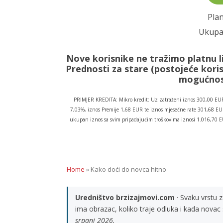
Plan
Ukupan
Nove korisnike ne tražimo platnu l
Prednosti za stare (postojeće koris
mogućnost
PRIMJER KREDITA: Mikro kredit: Uz zatraženi iznos 300,00 EUR
7,03%, iznos Premije 1,68 EUR te iznos mjesečne rate 301,68 EUR
ukupan iznos sa svim pripadajućim troškovima iznosi 1.016,70 
Home
»
Kako doći do novca hitno
Uredništvo brzizajmovi.com
· Svaku vrstu 
ima obrazac, koliko traje odluka i kada novac
srpanj 2026.