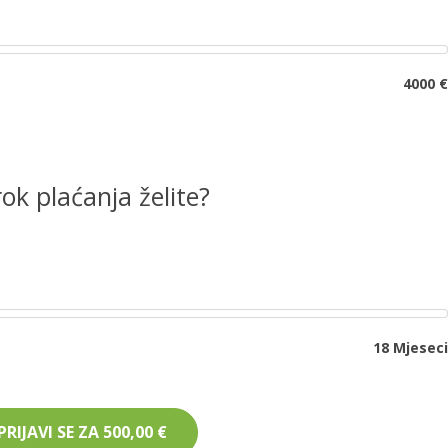
4000 
rok plaćanja želite?
18 Mjesec
PRIJAVI SE ZA
500,00 €