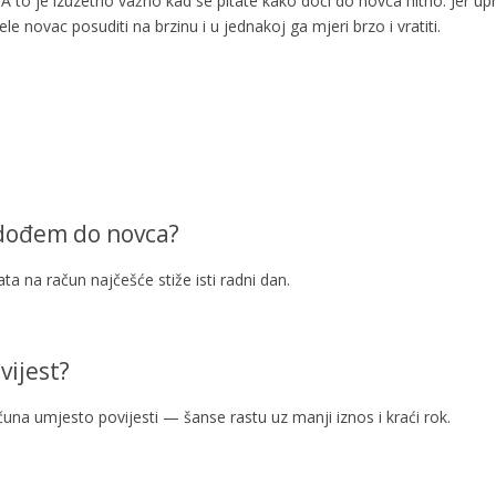
e. A to je izuzetno važno kad se pitate kako doći do novca hitno. Jer u
žele novac posuditi na brzinu i u jednakoj ga mjeri brzo i vratiti.
a dođem do novca?
ata na račun najčešće stiže isti radni dan.
vijest?
čuna umjesto povijesti — šanse rastu uz manji iznos i kraći rok.