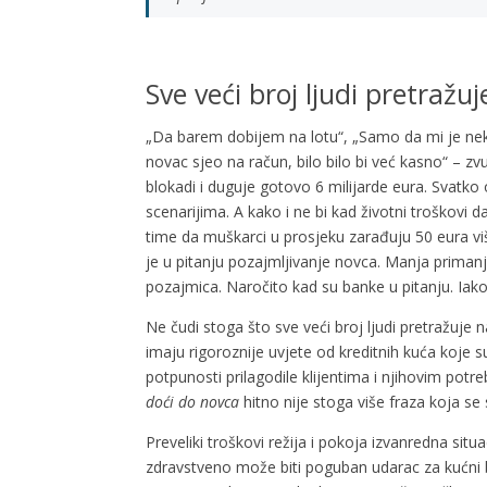
Sve veći broj ljudi pretraž
„Da barem dobijem na lotu“, „Samo da mi je neko
novac sjeo na račun, bilo bilo bi već kasno“ – zvuč
blokadi i duguje gotovo 6 milijarde eura. Svatk
scenarijima. A kako i ne bi kad životni troškovi
time da muškarci u prosjeku zarađuju 50 eura viš
je u pitanju pozajmljivanje novca. Manja priman
pozajmica. Naročito kad su banke u pitanju. Iako p
Ne čudi stoga što sve veći broj ljudi pretražuje 
imaju rigoroznije uvjete od kreditnih kuća koje 
potpunosti prilagodile klijentima i njihovim potr
doći do novca
hitno nije stoga više fraza koja se
Preveliki troškovi režija i pokoja izvanredna situ
zdravstveno može biti poguban udarac za kućni 