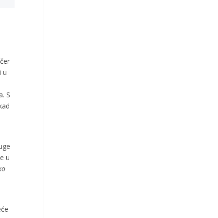
o
učer
i u
a. S
 kad
ruge
je u
ko
eće