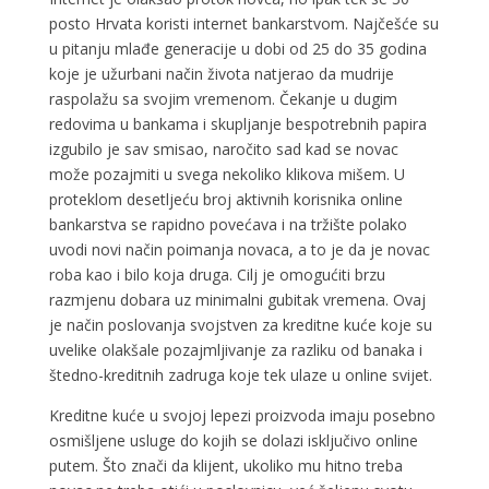
posto Hrvata koristi internet bankarstvom. Najčešće su
u pitanju mlađe generacije u dobi od 25 do 35 godina
koje je užurbani način života natjerao da mudrije
raspolažu sa svojim vremenom. Čekanje u dugim
redovima u bankama i skupljanje bespotrebnih papira
izgubilo je sav smisao, naročito sad kad se novac
može pozajmiti u svega nekoliko klikova mišem. U
proteklom desetljeću broj aktivnih korisnika online
bankarstva se rapidno povećava i na tržište polako
uvodi novi način poimanja novaca, a to je da je novac
roba kao i bilo koja druga. Cilj je omogućiti brzu
razmjenu dobara uz minimalni gubitak vremena. Ovaj
je način poslovanja svojstven za kreditne kuće koje su
uvelike olakšale pozajmljivanje za razliku od banaka i
štedno-kreditnih zadruga koje tek ulaze u online svijet.
Kreditne kuće u svojoj lepezi proizvoda imaju posebno
osmišljene usluge do kojih se dolazi isključivo online
putem. Što znači da klijent, ukoliko mu hitno treba