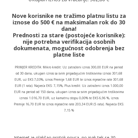
Nove korisnike ne tražimo platnu listu za
iznose do 500 € na maksimalan rok do 30
dana!
Prednosti za stare (postojeće korisnike):
nije potrebna verifikacija osobnih
dokumenata, mogućnost odobrenja bez
platne liste
PRIMJER KREDITA: Mikro kredit: Uz zatraženi iznos 300,00 EUR na period
od 30 dana, ukupan iznos sa svim pripadajućim troškovima iznosi 301,68
EUR, uz EKS 7,03%, iznos Premije 1,68 EUR te iznos mjesečne rate 301,68
EUR (1 rata). Najveća EKS: 7,15%, Plus kredit: Uz zatraženi iznos 1.000,00
EUR na period od 150 dana, ukupan iznos sa svim pripadajućim troškovima
iznosi 1.016,70 EUR, uz kamatnu stopu 0,00% te EKS 6,96 %, iznos
Premije 16,70 EUR te iznos mjesečne rate 203,34 EUR (5 rata). Najveća EKS:
7,15 %
Internet je olakšao protok novca, no ipak tek se 30