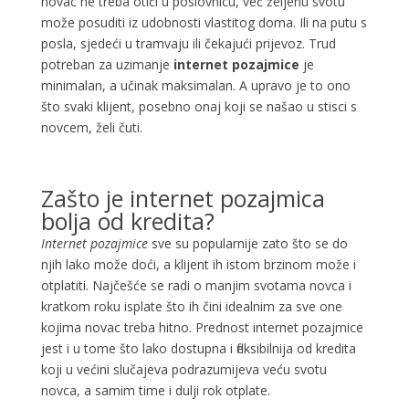
novac ne treba otići u poslovnicu, već željenu svotu
može posuditi iz udobnosti vlastitog doma. Ili na putu s
posla, sjedeći u tramvaju ili čekajući prijevoz. Trud
potreban za uzimanje
internet pozajmice
je
minimalan, a učinak maksimalan. A upravo je to ono
što svaki klijent, posebno onaj koji se našao u stisci s
novcem, želi čuti.
Zašto je internet pozajmica
bolja od kredita?
Internet pozajmice
sve su popularnije zato što se do
njih lako može doći, a klijent ih istom brzinom može i
otplatiti. Najčešće se radi o manjim svotama novca i
kratkom roku isplate što ih čini idealnim za sve one
kojima novac treba hitno. Prednost internet pozajmice
jest i u tome što lako dostupna i fleksibilnija od kredita
koji u većini slučajeva podrazumijeva veću svotu
novca, a samim time i dulji rok otplate.