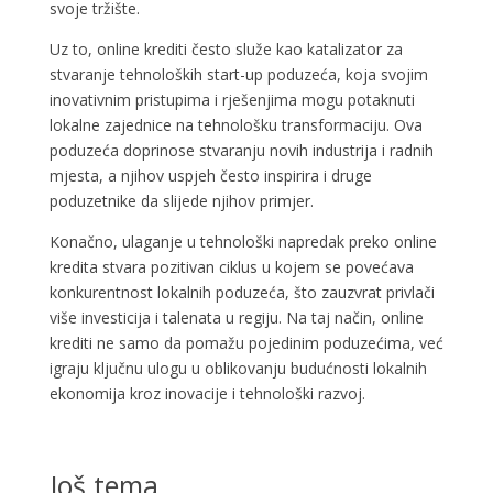
svoje tržište.
Uz to, online krediti često služe kao katalizator za
stvaranje tehnoloških start-up poduzeća, koja svojim
inovativnim pristupima i rješenjima mogu potaknuti
lokalne zajednice na tehnološku transformaciju. Ova
poduzeća doprinose stvaranju novih industrija i radnih
mjesta, a njihov uspjeh često inspirira i druge
poduzetnike da slijede njihov primjer.
Konačno, ulaganje u tehnološki napredak preko online
kredita stvara pozitivan ciklus u kojem se povećava
konkurentnost lokalnih poduzeća, što zauzvrat privlači
više investicija i talenata u regiju. Na taj način, online
krediti ne samo da pomažu pojedinim poduzećima, već
igraju ključnu ulogu u oblikovanju budućnosti lokalnih
ekonomija kroz inovacije i tehnološki razvoj.
Još tema