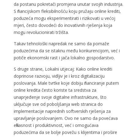
da postanu pokretači promjena unutar svojih industrija.
S financijskom fleksibilnošću koju pružaju online krediti,
poduzeća mogu eksperimentirati i rizikovati u većoj
mjeri, često dovodeći do inovativnih rješenja koja
mogu revolucionirati tržišta.
Takav tehnološki napredak ne samo da pomaže
poduzećima da se istaknu među konkurencijom, već i
potiče ekonomski rast i jača lokalno gospodarstvo.
S druge strane, Lokalni utjecaj: Kako online krediti
doprinose razvoju, vidljiv je i kroz digitalizaciju
poslovanja. Male tvrtke koje dobiju financiranje putem
online kredita često koriste ta sredstva za
unaprjeđenje svoje digitalne infrastrukture, što
uključuje sve od poboljšanja web stranica do
implementacije naprednih softverskih rješenja za
upravljanje poslovanjem. Ovo ne samo da povećava
efikasnost i produktivnost, već i omogućava
poduzećima da se bolje povežu s klijentima i prošire