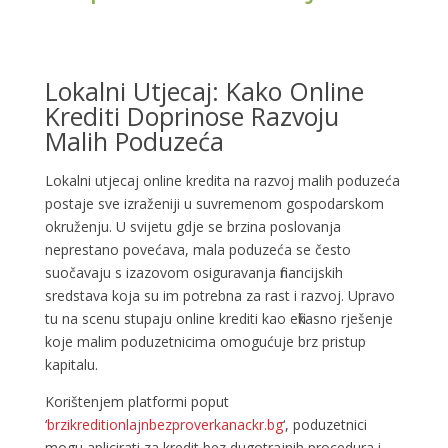
Lokalni Utjecaj: Kako Online
Krediti Doprinose Razvoju
Malih Poduzeća
Lokalni utjecaj online kredita na razvoj malih poduzeća
postaje sve izraženiji u suvremenom gospodarskom
okruženju. U svijetu gdje se brzina poslovanja
neprestano povećava, mala poduzeća se često
suočavaju s izazovom osiguravanja financijskih
sredstava koja su im potrebna za rast i razvoj. Upravo
tu na scenu stupaju online krediti kao efikasno rješenje
koje malim poduzetnicima omogućuje brz pristup
kapitalu.
Korištenjem platformi poput
‘
brzikreditionlajnbezproverkanackr.bg
‘, poduzetnici
mogu aplicirati za kredit bez dugotrajnih procedura i