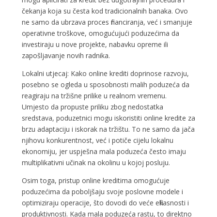
čekanja koja su česta kod tradicionalnih banaka. Ovo
ne samo da ubrzava proces financiranja, već i smanjuje
operativne troškove, omogućujući poduzećima da
investiraju u nove projekte, nabavku opreme ili
zapošljavanje novih radnika.
Lokalni utjecaj: Kako online krediti doprinose razvoju,
posebno se ogleda u sposobnosti malih poduzeća da
reagiraju na tržišne prilike u realnom vremenu.
Umjesto da propuste priliku zbog nedostatka
sredstava, poduzetnici mogu iskoristiti online kredite za
brzu adaptaciju i iskorak na tržištu. To ne samo da jača
njihovu konkurentnost, već i potiče cijelu lokalnu
ekonomiju, jer uspješna mala poduzeća često imaju
multiplikativni učinak na okolinu u kojoj posluju.
Osim toga, pristup online kreditima omogućuje
poduzećima da poboljšaju svoje poslovne modele i
optimiziraju operacije, što dovodi do veće efikasnosti i
produktivnosti. Kada mala poduzeća rastu, to direktno