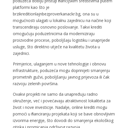
poduzeća dobiju pristup financijskim sredstvima putem
platformi kao što je
brzikreditionlajnbezproverkanackr.bg, ona su u
mogućnosti ulagati u lokalnu zajednicu na načine koji
transcendiraju osnovno poslovanje. Takvi krediti
omogućuju poduzetnicima da moderniziraju
proizvodne procese, poboljšaju logistiku i unaprijede
usluge, što direktno utječe na kvalitetu života u
zajednici.
Primjerice, ulaganjem u nove tehnologije i obnovu
infrastrukture, poduzeća mogu doprinijeti smanjenju
prometnih gužvi, poboljšanju javnog prijevoza ili čak
razvoju zelenih površina.
Ovakvi projekti ne samo da unapređuju radno
okruženje, već i povećavaju atraktivnost lokaliteta za
život i nove investicije. Nadalje, online krediti mogu
pomoći u financiranju projekata koji se bave obnovljivim
izvorima energije, što dovodi do smanjenja ekološkog
otiska i promicanja održivog razvoja.