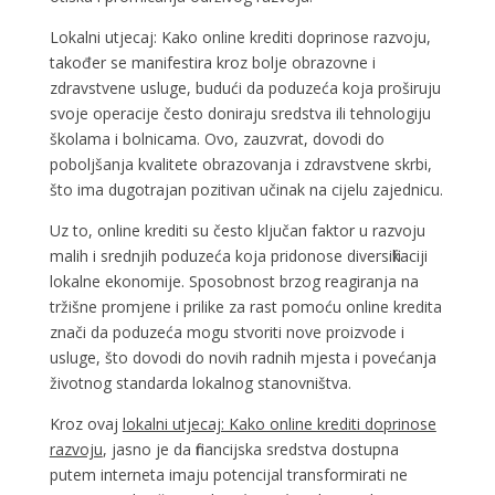
Lokalni utjecaj: Kako online krediti doprinose razvoju,
također se manifestira kroz bolje obrazovne i
zdravstvene usluge, budući da poduzeća koja proširuju
svoje operacije često doniraju sredstva ili tehnologiju
školama i bolnicama. Ovo, zauzvrat, dovodi do
poboljšanja kvalitete obrazovanja i zdravstvene skrbi,
što ima dugotrajan pozitivan učinak na cijelu zajednicu.
Uz to, online krediti su često ključan faktor u razvoju
malih i srednjih poduzeća koja pridonose diversifikaciji
lokalne ekonomije. Sposobnost brzog reagiranja na
tržišne promjene i prilike za rast pomoću online kredita
znači da poduzeća mogu stvoriti nove proizvode i
usluge, što dovodi do novih radnih mjesta i povećanja
životnog standarda lokalnog stanovništva.
Kroz ovaj
lokalni utjecaj: Kako online krediti doprinose
razvoju
, jasno je da financijska sredstva dostupna
putem interneta imaju potencijal transformirati ne