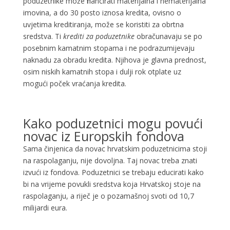
poduzetnike može financirati materijalna i nematerijalna
imovina, a do 30 posto iznosa kredita, ovisno o
uvjetima kreditiranja, može se koristiti za obrtna
sredstva. Ti
krediti za poduzetnike
obračunavaju se po
posebnim kamatnim stopama i ne podrazumijevaju
naknadu za obradu kredita. Njihova je glavna prednost,
osim niskih kamatnih stopa i dulji rok otplate uz
mogući poček vraćanja kredita.
Kako poduzetnici mogu povući
novac iz Europskih fondova
Sama činjenica da novac hrvatskim poduzetnicima stoji
na raspolaganju, nije dovoljna. Taj novac treba znati
izvući iz fondova. Poduzetnici se trebaju educirati kako
bi na vrijeme povukli sredstva koja Hrvatskoj stoje na
raspolaganju, a riječ je o pozamašnoj svoti od 10,7
milijardi eura.