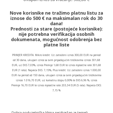
Nove korisnike ne tražimo platnu listu za
iznose do 500 € na maksimalan rok do 30
dana!
Prednosti za stare (postojeće korisnike):
nije potrebna verifikacija osobnih
dokumenata, mogućnost odobrenja bez
platne liste
PRIMJER KREDITA: Mikro kredit: Uz zatraženi iznos 300,00 EUR na period
od 30 dana, ukupan iznos sa svim pripadajućim troškovima iznosi 301,68
EUR, uz EKS 7,03%, iznos Premije 1,68 EUR te iznos mjesečne rate 301,68
EUR (1 rata). Najveća EKS: 7,15%, Plus kredit: Uz zatraženi iznos 1.000,00
EUR na period od 150 dana, ukupan iznos sa svim pripadajućim troškovima
iznosi 1.016,70 EUR, uz kamatnu stopu 0,00% te EKS 6,96 %, iznos
Premije 16,70 EUR te iznos mjesečne rate 203,34 EUR (5 rata). Najveća EKS:
7,15 %
Dobra poduzetnička klima neizbježan je temelj