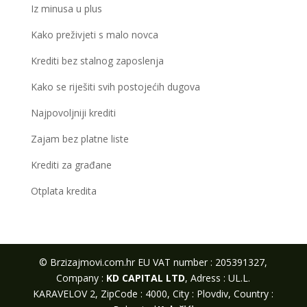
Iz minusa u plus
Kako preživjeti s malo novca
Krediti bez stalnog zaposlenja
Kako se riješiti svih postojećih dugova
Najpovoljniji krediti
Zajam bez platne liste
Krediti za građane
Otplata kredita
© Brzizajmovi.com.hr EU VAT number : 205391327,
Company :
KD CAPITAL LTD
, Adress : UL.L.
KARAVELOV 2, ZipCode : 4000, City : Plovdiv, Country :