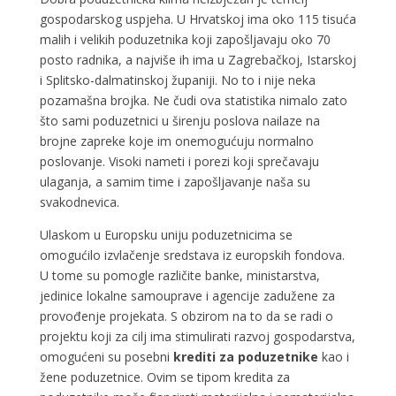
gospodarskog uspjeha. U Hrvatskoj ima oko 115 tisuća
malih i velikih poduzetnika koji zapošljavaju oko 70
posto radnika, a najviše ih ima u Zagrebačkoj, Istarskoj
i Splitsko-dalmatinskoj županiji. No to i nije neka
pozamašna brojka. Ne čudi ova statistika nimalo zato
što sami poduzetnici u širenju poslova nailaze na
brojne zapreke koje im onemogućuju normalno
poslovanje. Visoki nameti i porezi koji sprečavaju
ulaganja, a samim time i zapošljavanje naša su
svakodnevica.
Ulaskom u Europsku uniju poduzetnicima se
omogućilo izvlačenje sredstava iz europskih fondova.
U tome su pomogle različite banke, ministarstva,
jedinice lokalne samouprave i agencije zadužene za
provođenje projekata. S obzirom na to da se radi o
projektu koji za cilj ima stimulirati razvoj gospodarstva,
omogućeni su posebni
krediti za poduzetnike
kao i
žene poduzetnice. Ovim se tipom kredita za