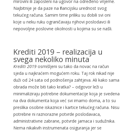
mirovini ili zaposleni na ugovor na određeno vrijeme.
Najbitnije je da paze na financijsku urednost svog
tekućeg računa. Samim time priliku su dobili svi oni
koje u neku ruku ograničavaju njihovi poslodavci ili
nepovoljne poslovne okolnosti u kojima su se našli.
Krediti 2019 – realizacija u
svega nekoliko minuta
Krediti 2019
osmišljeni su tako da novac na račun
sjeda u najkraćem mogućem roku. Taj rok nikad nije
duži od 24 sata od podnošenja zahtjeva. Ali kako sama
obrada može biti tako kratka? – odgovor leži u
minimaliziraju potrebne dokumentacije koja je svedena
na dva dokumenta koja već svi imamo doma, a to su
preslika osobne iskaznice i kartice tekućeg računa. Nisu
potrebne ni raznorazne potvrde poslodavaca,
administrativne zabrane, potvrde jamaca i sudužnika.
Nema nikakvih instrumenata osiguranja jer se