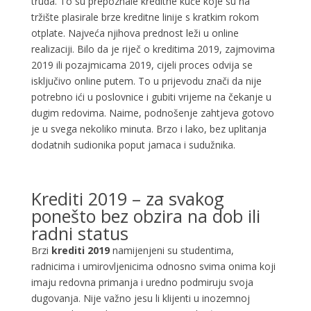
truda. To su prepoznale kreditne kuće koje su na
tržište plasirale brze kreditne linije s kratkim rokom
otplate. Najveća njihova prednost leži u online
realizaciji. Bilo da je riječ o kreditima 2019, zajmovima
2019 ili pozajmicama 2019, cijeli proces odvija se
isključivo online putem. To u prijevodu znači da nije
potrebno ići u poslovnice i gubiti vrijeme na čekanje u
dugim redovima. Naime, podnošenje zahtjeva gotovo
je u svega nekoliko minuta. Brzo i lako, bez uplitanja
dodatnih sudionika poput jamaca i sudužnika.
Krediti 2019 – za svakog
ponešto bez obzira na dob ili
radni status
Brzi
krediti 2019
namijenjeni su studentima,
radnicima i umirovljenicima odnosno svima onima koji
imaju redovna primanja i uredno podmiruju svoja
dugovanja. Nije važno jesu li klijenti u inozemnoj