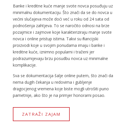
Banke i kreditne kuće manje svote novca posuđuju uz
minimalnu dokumentaciju. Što znači da se do novca u
većini slučajeva može doći već u roku od 24 sata od
podnošenja zahtjeva. To se naročito odnosi na brze
pozajmice i zajmove koje karakteriziraju manje svote
novca i online pristup istima. Takvi su financijski
proizvodi koje u svojim ponudama imaju i banke i
kreditne kuće, iznimno popularni i traženi jer
podrazumijevaju brzu posudbu novca uz minimalne
komplikacije.
Sva se dokumentacija šalje online putem, što znači da
nema dugih čekanja u redovima i gubljenje
dragocjenog vremena koje biste mogli utrošiti puno
pametnije, ako što je na primjer honorarni posao.
ZATRAŽI ZAJAM