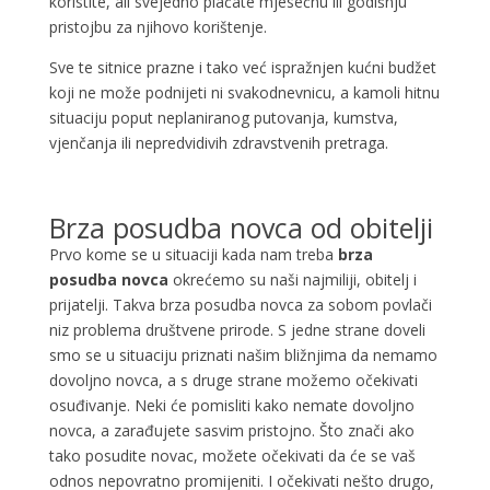
koristite, ali svejedno plaćate mjesečnu ili godišnju
pristojbu za njihovo korištenje.
Sve te sitnice prazne i tako već ispražnjen kućni budžet
koji ne može podnijeti ni svakodnevnicu, a kamoli hitnu
situaciju poput neplaniranog putovanja, kumstva,
vjenčanja ili nepredvidivih zdravstvenih pretraga.
Brza posudba novca od obitelji
Prvo kome se u situaciji kada nam treba
brza
posudba novca
okrećemo su naši najmiliji, obitelj i
prijatelji. Takva brza posudba novca za sobom povlači
niz problema društvene prirode. S jedne strane doveli
smo se u situaciju priznati našim bližnjima da nemamo
dovoljno novca, a s druge strane možemo očekivati
osuđivanje. Neki će pomisliti kako nemate dovoljno
novca, a zarađujete sasvim pristojno. Što znači ako
tako posudite novac, možete očekivati da će se vaš
odnos nepovratno promijeniti. I očekivati nešto drugo,