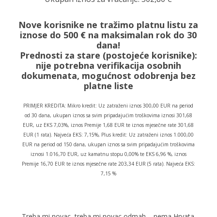
Nove korisnike ne tražimo platnu listu za
iznose do 500 € na maksimalan rok do 30
dana!
Prednosti za stare (postojeće korisnike):
nije potrebna verifikacija osobnih
dokumenata, mogućnost odobrenja bez
platne liste
PRIMJER KREDITA: Mikro kredit: Uz zatraženi iznos 300,00 EUR na period
od 30 dana, ukupan iznos sa svim pripadajućim troškovima iznosi 301,68
EUR, uz EKS 7,03%, iznos Premije 1,68 EUR te iznos mjesečne rate 301,68
EUR (1 rata). Najveća EKS: 7,15%, Plus kredit: Uz zatraženi iznos 1.000,00
EUR na period od 150 dana, ukupan iznos sa svim pripadajućim troškovima
iznosi 1.016,70 EUR, uz kamatnu stopu 0,00% te EKS 6,96 %, iznos
Premije 16,70 EUR te iznos mjesečne rate 203,34 EUR (5 rata). Najveća EKS:
7,15 %
Treba mi novac, treba mi novac odmah – nema Hrvata