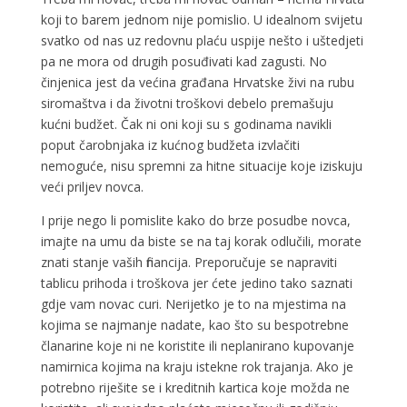
koji to barem jednom nije pomislio. U idealnom svijetu
svatko od nas uz redovnu plaću uspije nešto i uštedjeti
pa ne mora od drugih posuđivati kad zagusti. No
činjenica jest da većina građana Hrvatske živi na rubu
siromaštva i da životni troškovi debelo premašuju
kućni budžet. Čak ni oni koji su s godinama navikli
poput čarobnjaka iz kućnog budžeta izvlačiti
nemoguće, nisu spremni za hitne situacije koje iziskuju
veći priljev novca.
I prije nego li pomislite kako do brze posudbe novca,
imajte na umu da biste se na taj korak odlučili, morate
znati stanje vaših financija. Preporučuje se napraviti
tablicu prihoda i troškova jer ćete jedino tako saznati
gdje vam novac curi. Nerijetko je to na mjestima na
kojima se najmanje nadate, kao što su bespotrebne
članarine koje ni ne koristite ili neplanirano kupovanje
namirnica kojima na kraju istekne rok trajanja. Ako je
potrebno riješite se i kreditnih kartica koje možda ne