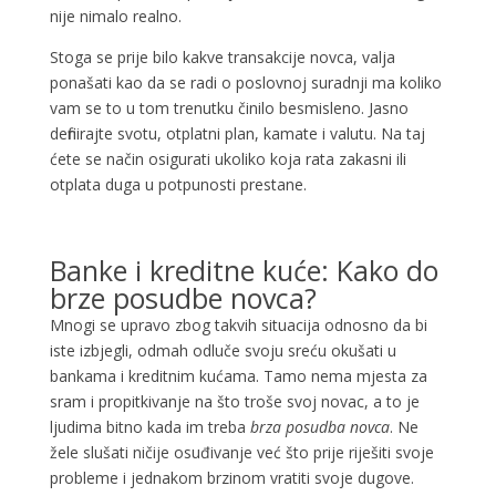
nije nimalo realno.
Stoga se prije bilo kakve transakcije novca, valja
ponašati kao da se radi o poslovnoj suradnji ma koliko
vam se to u tom trenutku činilo besmisleno. Jasno
definirajte svotu, otplatni plan, kamate i valutu. Na taj
ćete se način osigurati ukoliko koja rata zakasni ili
otplata duga u potpunosti prestane.
Banke i kreditne kuće: Kako do
brze posudbe novca?
Mnogi se upravo zbog takvih situacija odnosno da bi
iste izbjegli, odmah odluče svoju sreću okušati u
bankama i kreditnim kućama. Tamo nema mjesta za
sram i propitkivanje na što troše svoj novac, a to je
ljudima bitno kada im treba
brza posudba novca
. Ne
žele slušati ničije osuđivanje već što prije riješiti svoje
probleme i jednakom brzinom vratiti svoje dugove.