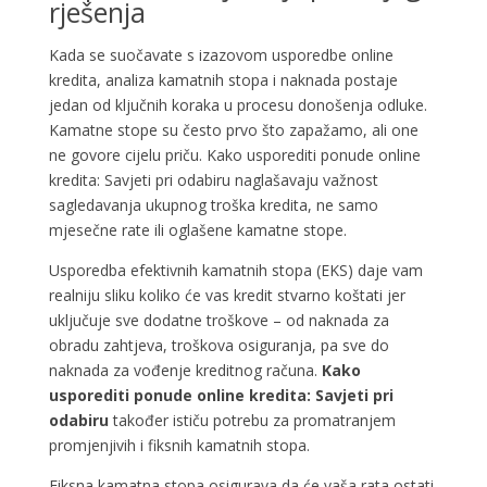
rješenja
Kada se suočavate s izazovom usporedbe online
kredita, analiza kamatnih stopa i naknada postaje
jedan od ključnih koraka u procesu donošenja odluke.
Kamatne stope su često prvo što zapažamo, ali one
ne govore cijelu priču. Kako usporediti ponude online
kredita: Savjeti pri odabiru naglašavaju važnost
sagledavanja ukupnog troška kredita, ne samo
mjesečne rate ili oglašene kamatne stope.
Usporedba efektivnih kamatnih stopa (EKS) daje vam
realniju sliku koliko će vas kredit stvarno koštati jer
uključuje sve dodatne troškove – od naknada za
obradu zahtjeva, troškova osiguranja, pa sve do
naknada za vođenje kreditnog računa.
Kako
usporediti ponude online kredita: Savjeti pri
odabiru
također ističu potrebu za promatranjem
promjenjivih i fiksnih kamatnih stopa.
Fiksna kamatna stopa osigurava da će vaša rata ostati