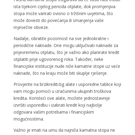
ista tijekom cijelog perioda otplate, dok promjenjiva
stopa može varirati ovisno o tržišnim uvjetima, što
može dovesti do povećanja ili smanjenja vaše
mjesečne obveze.
Nadalje, obratite pozornost na sve jednokratne i
periodične naknade. One mogu uključivati naknade za
prijevremenu otplatu, što je važno ako planirate kredit
otplatiti prije ugovorenog roka. Također, neke
financijske institucije nude niže kamatne stope uz veće
naknade, što na kraju može biti skuplje rješenje.
Provjerite na brzikrediti.bg alate i usporedne tablice koji
vam mogu pomoći u izračunima ukupnih troškova
kredita. Koristeći ove alate, možete jednostavnije
izvršiti usporedbu i izabrati kredit koji najbolje
odgovara vašim potrebama i financijskim
mogućnostima.
Važno je imati na umu da najniža kamatna stopa ne